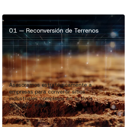
0
1
—
Reconversión de Terrenos
Asesoramos estratégicamente a
empresas para convertir sitios
industriales complejos en activos
de mayor valor