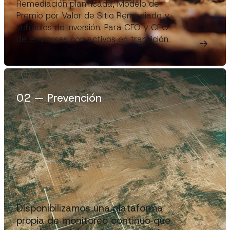
Remediación planificada, Modelo de
Premio por Valor de Sitio Remediado y
vehículos de inversión. Para CFO y CEO
de empresas con activos en transición.
0
2
—
Prevención
Disponibilizamos una plataforma
propia de monitoreo continuo que