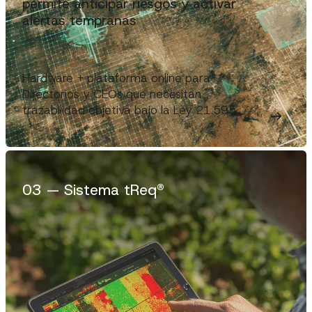
permite anticipar riesgos y activar
alertas tempranas
Hardware + plataforma online para
Directorios y CEOs que necesitan
trazabilidad objetiva bajo la Ley 21.595.
0
3
—
Sistema tReq®